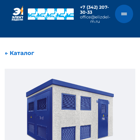
+7 (342) 207-
Чат с главным
30-33
инженером
office@elizdel-
m.ru
← Каталог